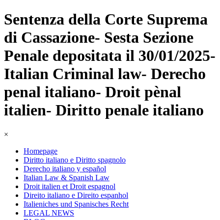
Sentenza della Corte Suprema
di Cassazione- Sesta Sezione
Penale depositata il 30/01/2025-
Italian Criminal law- Derecho
penal italiano- Droit pènal
italien- Diritto penale italiano
×
Homepage
Diritto italiano e Diritto spagnolo
Derecho italiano y español
Italian Law & Spanish Law
Droit italien et Droit espagnol
Direito italiano e Direito espanhol
Italieniches und Spanisches Recht
LEGAL NEWS