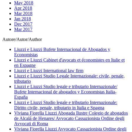
May 2018
Apr 2018
Mar 2018
Jan 2018
Dec 2017
Mar 2017
Autore/Autor/Author
Liuzzi e Liuzzi Bufete Internacional de Abogados y
Economistas
Liuzzi e Liuzzi Cabinet d'avocats et économistes en Italie et
en Espagne
Liuzzi e Liuzzi International law firm
Liuzzi e Liuzzi Studio Legale Internazionale: civile, penale,
tributario
Liuzzi e Liuzzi Studio legale e tributario Internazionale/
Bufete Internacional de abogados y Economistas Italia-
España
Liuzzi e Liuzzi Studio legale e tributario Internazionale:
Diritto civile, penale, tributario in Italia e Spagna
Viviana Fiorella Liuzzi Abogada Ilustre Colegio de abogados
de Alcalá de Henares/ Avvocato Cassazionista Ordine degli
Avvocati di Roma
Viviana Fiorella Liuzzi Avvocato Cassazionista Ordine degli