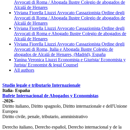
Avvocati di Roma / Abogada Ilustre Colegio de abogados de
Alcalá de Henares
Viviana Fiorella Liuzzi Avvocato Cassazionista Ordine degli
Avvocati di Roma / Abogada Ilustre Colegio de abogados de
Alcalá de Henares
Viviana Fiorella Liuzzi Avvocato Cassazionista Ordine degli
Avvocati di Roma e Abogado Ilustre Colegio de abogados de
Alcalá de Henares
Viviana Fiorella Liuzzi Avvocato Cassazionista Ordine degli
Avvocati di Roma, Italia e Abogada Ilustre Colegio de
abogados de Alcalá de Henares, (Madrid), España
Yanina Veronica Liuzzi Economista e Giurista/ Economista y
Jurista/ Economist & legal Counsel
All authors
Studio legale e tributario Internazionale
Italia- España
Bufete Internacional de Abogados y Economistas
-2026-
Diritto italiano, Diritto spagnolo, Diritto internazionale e dell'Unione
Europea
Diritto civile, penale, tributario, amministrativo
Derecho italiano, Derecho español, Derecho internacional y de la