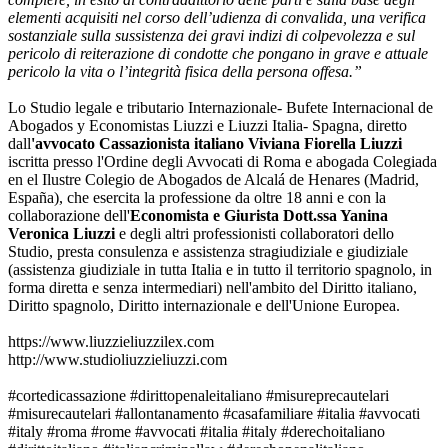
elementi acquisiti nel corso dell’udienza
di convalida, una verifica
sostanziale sulla sussistenza dei gravi indizi di colpevolezza e sul
pericolo di reiterazione di condotte che pongano in grave e attuale
pericolo la vita o l’integrità fisica della persona offesa.”
Lo Studio legale e tributario Internazionale- Bufete Internacional de
Abogados y Economistas Liuzzi e Liuzzi
Italia- Spagna
, diretto
dall
'avvocato Cassazionista italiano Viviana Fiorella Liuzzi
iscritta presso l'Ordine degli Avvocati di Roma e abogada Colegiada
en el Ilustre Colegio de Abogados de Alcalá de Henares (Madrid,
España), che esercita la professione da oltre 18 anni e con la
collaborazione dell'
Economista
e Giurista
Dott.ssa Yanina
Veronica Liuzzi
e degli altri professionisti collaboratori dello
Studio, presta consulenza e assistenza stragiudiziale e giudiziale
(assistenza giudiziale in tutta Italia e in tutto il territorio spagnolo, in
forma diretta e senza intermediari) nell'ambito del Diritto italiano,
Diritto spagnolo, Diritto internazionale e dell'Unione Europea.
https://www.
l
iuzzieliuzzilex.com
http://www.studioliuzzieliuzzi.com
#cortedicassazione #dirittopenaleitaliano #misureprecautelari
#misurecautelari #allontanamento #casafamiliare #italia #avvocati
#italy #roma #rome #avvocati #italia #italy #derechoitaliano