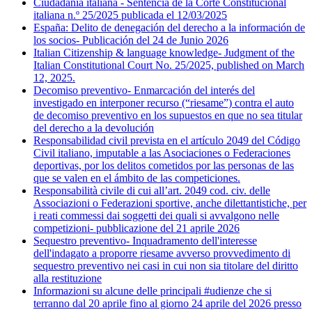
Ciudadanía italiana - Sentencia de la Corte Constitucional
italiana n.º 25/2025 publicada el 12/03/2025
España: Delito de denegación del derecho a la información de
los socios- Publicación del 24 de Junio 2026
Italian Citizenship & language knowledge- Judgment of the
Italian Constitutional Court No. 25/2025, published on March
12, 2025.
Decomiso preventivo- Enmarcación del interés del
investigado en interponer recurso (“riesame”) contra el auto
de decomiso preventivo en los supuestos en que no sea titular
del derecho a la devolución
Responsabilidad civil prevista en el artículo 2049 del Código
Civil italiano, imputable a las Asociaciones o Federaciones
deportivas, por los delitos cometidos por las personas de las
que se valen en el ámbito de las competiciones.
Responsabilità civile di cui all’art. 2049 cod. civ. delle
Associazioni o Federazioni sportive, anche dilettantistiche, per
i reati commessi dai soggetti dei quali si avvalgono nelle
competizioni- pubblicazione del 21 aprile 2026
Sequestro preventivo- Inquadramento dell'interesse
dell'indagato a proporre riesame avverso provvedimento di
sequestro preventivo nei casi in cui non sia titolare del diritto
alla restituzione
Informazioni su alcune delle principali #udienze che si
terranno dal 20 aprile fino al giorno 24 aprile del 2026 presso