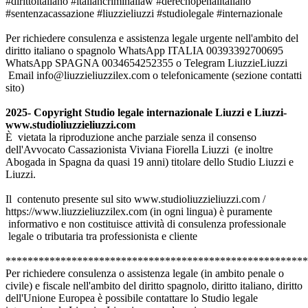
#dirittoitaliano #italiancriminallaw #derechopenalitaliano
#sentenzacassazione #liuzzieliuzzi #studiolegale #internazionale
Per richiedere consulenza e assistenza legale urgente nell'ambito del
diritto italiano o spagnolo WhatsApp ITALIA 00393392700695
WhatsApp SPAGNA 0034654252355 o Telegram LiuzzieLiuzzi
Email info@liuzzieliuzzilex.com o telefonicamente (sezione contatti
sito)
2025- Copyright Studio legale internazionale Liuzzi e Liuzzi-
www.studioliuzzieliuzzi.com
È vietata la riproduzione anche parziale senza il consenso
dell'Avvocato Cassazionista Viviana Fiorella Liuzzi (e inoltre
Abogada in Spagna da quasi 19 anni) titolare dello Studio Liuzzi e
Liuzzi.
Il contenuto presente sul sito www.studioliuzzieliuzzi.com /
https://www.liuzzieliuzzilex.com (in ogni lingua) è puramente
informativo e non costituisce attività di consulenza professionale
legale o tributaria tra professionista e cliente
*******************************************************
Per richiedere consulenza o assistenza legale (in ambito penale o
civile) e fiscale nell'ambito del diritto spagnolo, diritto italiano, diritto
dell'Unione Europea è possibile contattare lo Studio legale