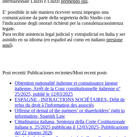
internazionale Liuzzi e Liuzzi
premendo qui
.
E' possibile in tale maniera ricevere senza impegno una
comunicazione da parte della segreteria dello Studio con
l'indicazione degli onorari richiesti per la consulenza/assistenza
legale.
Para recibir asistencia legal judicial y extrajudicial en Italia y ser
asistido en su idioma (en español así como en italiano
presione
aquí
).
Post recenti/ Publicaciones recientes/Most recent posts
Obtention nationalité italienne et connaissance langue
italienne- Arrêt de la Cour constitutionnelle italienne n°
25/2025, publié le 12/03/2025
ESPAGNE - INFRACTIONS SOCIÉTAIRES- Délit de
refus du droit à l'information des associés
Offense of denial of the partners’ or shareholders’ right to
information- Spanish Law
Cittadinanza italiana- Sentenza della Corte Costituzionale
italiana n. 25/2025 pubblicata il 12/03/2025- Pubblicazione
del 22 giugno 2026