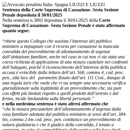
Sentenza della Corte Suprema di Cassazione- Sesta Sezione
Penale depositata il 30/01/2025
Nella sentenza
n.3892 depositata il 30/01/2025
della
Corte
Suprema di Cassazione
- Sesta Sezione Penale
è stato affermato
quanto segue:
“
ritiene questo Collegio che sussista l’interesse del pubblico
ministero a impugnare con il ricorso per cassazione la mancata
convalida del provvedimento di allontanamento di urgenza
dall’abitazione familiare, anche nel caso in cui non vi sia stata una
coeva richiesta di applicazione di una misura cautelare nei confronti
dell’indagato, poiché il riconoscimento dell’interesse della pubblica
accusa è evincibile dalla lettura dell’art. 568, comma 4, cod. proc.
pen., alla luce del parametro fissato dall’art. 111 Cost., dunque di
una regula iuris che vuole che vi sia sempre una necessaria verifica
giurisdizionale sulla legittimità di un provvedimento che, sia pure
con effetti più limitati rispetto a quelli prodotti dall’arresto e dal
fermo, incide limitandola sulla libertà personale.”
e nella medesima sentenza
è stato altresì affermato che
“
che la misura precautelare dell’allontanamento d’urgenza dalla
casa familiare adottata dal pubblico ministero ai sensi dell’art. 384-
bis, comma 2-bis cod. proc. pen. costituisce un provvedimento di
natura giudiziaria e che il giudice della convalida, è tenuto a
compiere, in esito al contraddittorio delle parti e sulla base degli