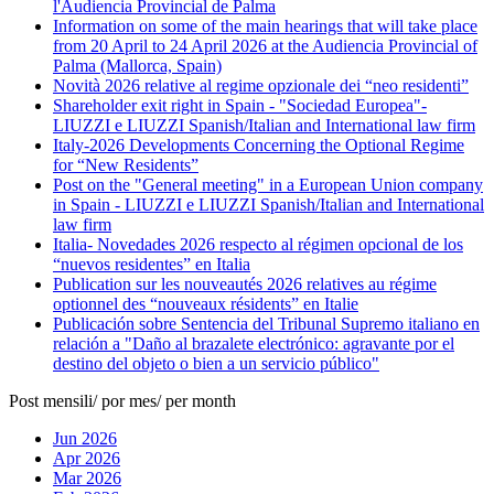
l'Audiencia Provincial de Palma
Information on some of the main hearings that will take place
from 20 April to 24 April 2026 at the Audiencia Provincial of
Palma (Mallorca, Spain)
Novità 2026 relative al regime opzionale dei “neo residenti”
Shareholder exit right in Spain - "Sociedad Europea"-
LIUZZI e LIUZZI Spanish/Italian and International law firm
Italy-2026 Developments Concerning the Optional Regime
for “New Residents”
Post on the "General meeting" in a European Union company
in Spain - LIUZZI e LIUZZI Spanish/Italian and International
law firm
Italia- Novedades 2026 respecto al régimen opcional de los
“nuevos residentes” en Italia
Publication sur les nouveautés 2026 relatives au régime
optionnel des “nouveaux résidents” en Italie
Publicación sobre Sentencia del Tribunal Supremo italiano en
relación a "Daño al brazalete electrónico: agravante por el
destino del objeto o bien a un servicio público"
Post mensili/ por mes/ per month
Jun 2026
Apr 2026
Mar 2026