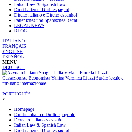
Italian Law & Spanish Law
Droit italien et Droit espagnol
Direito italiano e Direito espanhol
Italieniches und Spanisches Recht
LEGAL NEWS
BLOG
ITALIANO
FRANÇAIS
ENGLISH
ESPAÑOL
MENU
DEUTSCH
PORTUGUÊS
×
Homepage
Diritto italiano e Diritto spagnolo
Derecho italiano y español
Italian Law & Spanish Law
Droit italien et Droit espagnol