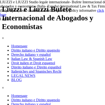
LIUZZI e LIUZZI Studio legale internazionale- Bufete Internacional d
abogados y economistas (Italia- España) International Law & Tax Firm
Liuzzi e Liuzzi Bufete
(Italy- Spain) uses cookies, to read the privacy policy informative
click
here
Internacional de Abogados y
I agree
Economistas
×
Homepage
Diritto italiano e Diritto spagnolo
Derecho italiano y español
Italian Law & Spanish Law
Droit italien et Droit espagnol
Direito italiano e Direito espanhol
Italieniches und Spanisches Recht
LEGAL NEWS
BLOG
×
Homepage
Diritto italiano e Diritto spagnolo
Derecho italiano y español