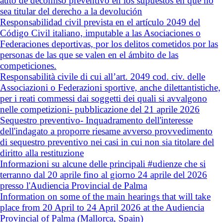
auto de decomiso preventivo en los supuestos en que no
sea titular del derecho a la devolución
Responsabilidad civil prevista en el artículo 2049 del
Código Civil italiano, imputable a las Asociaciones o
Federaciones deportivas, por los delitos cometidos por las
personas de las que se valen en el ámbito de las
competiciones.
Responsabilità civile di cui all’art. 2049 cod. civ. delle
Associazioni o Federazioni sportive, anche dilettantistiche,
per i reati commessi dai soggetti dei quali si avvalgono
nelle competizioni- pubblicazione del 21 aprile 2026
Sequestro preventivo- Inquadramento dell'interesse
dell'indagato a proporre riesame avverso provvedimento
di sequestro preventivo nei casi in cui non sia titolare del
diritto alla restituzione
Informazioni su alcune delle principali #udienze che si
terranno dal 20 aprile fino al giorno 24 aprile del 2026
presso l'Audiencia Provincial de Palma
Information on some of the main hearings that will take
place from 20 April to 24 April 2026 at the Audiencia
Provincial of Palma (Mallorca, Spain)