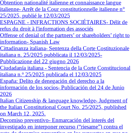
Obtention nationalité italienne et connaissance langue
italienne- Arrêt de la Cour constitutionnelle italienne n°
25/2025, publié le 12/03/2025
ESPAGNE - INFRACTIONS SOCIÉTAIRES- Délit de
refus du droit à l'information des associés
Offense of denial of the partners’ or shareholders’ right to
information- Spanish Law
Cittadinanza italiana- Sentenza della Corte Costituzionale
italiana n. 25/2025 pubblicata il 12/03/2025-
Pubblicazione del 22 giugno 2026
Ciudadanía italiana - Sentencia de la Corte Constitucional
italiana n.º 25/2025 publicada el 12/03/2025
España: Delito de denegación del derecho a la
información de los socios- Publicación del 24 de Junio
2026
Italian Citizenship & language knowledge- Judgment of
the Italian Constitutional Court No. 25/2025, published
on March 12, 2025.
Decomiso preventivo- Enmarcación del interés del
investigado en interponer recurso (“riesame”) contra el