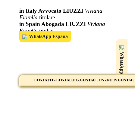
in Italy Avvocato LIUZZI
Viviana
Fiorella
titolare
in Spain Abogada LIUZZI
Viviana
Fiorella
titular
WhatsApp España
WhatsApp
CONTATTI - CONTACTO - CONTACT US - NOUS CONTA
CONTATTI- CONTACTO-CONTACT US-NOUS CO